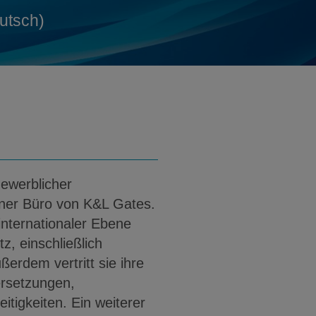
z@klgates.com
rd
utsch)
z PDF (Englisch)
nload Dr. Julia Goetz PDF (Deutsch)
Gewerblicher
iner Büro von K&L Gates.
 internationaler Ebene
, einschließlich
erdem vertritt sie ihre
ersetzungen,
itigkeiten. Ein weiterer