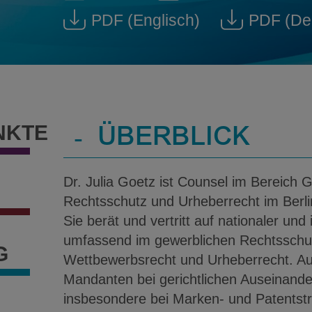
Dr. Julia Goetz @ julia.goet
Download V-Ca
PDF
(Englisch)
PDF
(De
Download Dr. Julia Goet
Dow
NKTE
-
ÜBERBLICK
Dr. Julia Goetz ist Counsel im Bereich 
Rechtsschutz und Urheberrecht im Berl
Sie berät und vertritt auf nationaler und
umfassend im gewerblichen Rechtsschutz
G
Wettbewerbsrecht und Urheberrecht. Auß
Mandanten bei gerichtlichen Auseinand
insbesondere bei Marken- und Patentstre