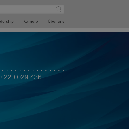
SUCHE
Submit
Site
Search
dership
Karriere
Über uns
0.220.029.436