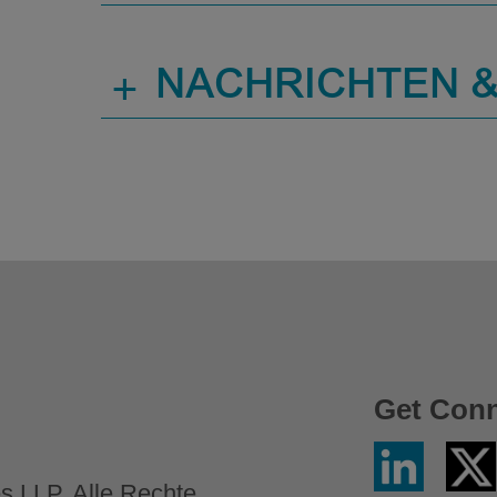
+
NACHRICHTEN &
Get Con
LinkedIN
X
/
 LLP. Alle Rechte
Twitter