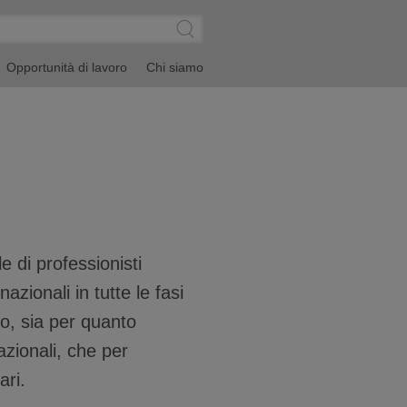
CERCA
Submit
Site
Search
Opportunità di lavoro
Chi siamo
le di professionisti
nazionali in tutte le fasi
po, sia per quanto
azionali, che per
ari.