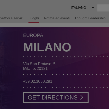
Select
Preferred
Language
Settori e servizi
Luoghi
Notizie ed eventi
Thought Leadership
EUROPA
MILANO
Via San Protaso, 5
Milano, 20121
+39.02.3030.291
GET DIRECTIONS