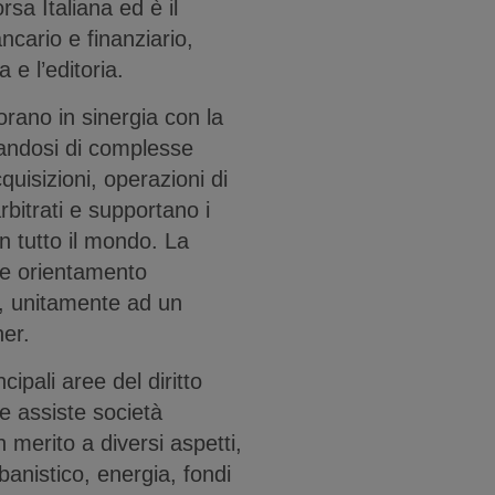
sa Italiana ed è il
ancario e finanziario,
a e l’editoria.
vorano in sinergia con la
andosi di complesse
cquisizioni, operazioni di
arbitrati e supportano i
in tutto il mondo. La
rte orientamento
, unitamente ad un
ner.
cipali aree del diritto
re assiste società
n merito a diversi aspetti,
rbanistico, energia, fondi