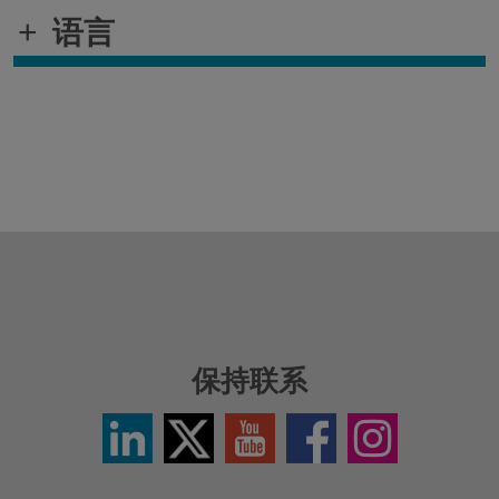
+
语言
保持联系
LinkedIn
Twitter
YouTube
Facebook
Instagram
/
Icon