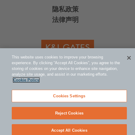
隐私政策
法律声明
This website uses cookies to improve your browsing
experience. By clicking “Accept All Cookies”, you agree to the
© 2005-2026 K&L Gates LLP 版权所有。保
storing of cookies on your device to enhance site navigation,
analyze site usage, and assist in our marketing efforts.
留所有权利。
Cookie Policy
Cookies Settings
Reject Cookies
Retur
Accept All Cookies
to