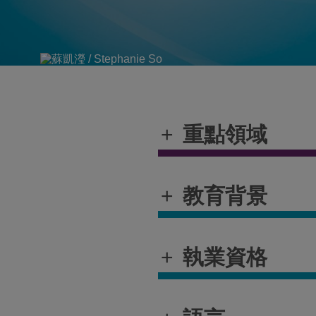
+
重點領域
+
教育背景
+
執業資格