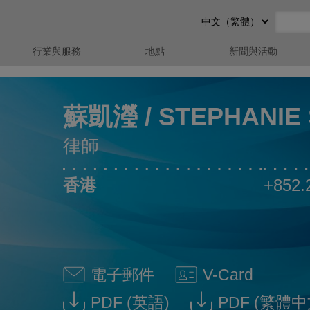
Select
Preferred
Language
行業與服務
地點
新聞與活動
蘇凱瀅 / STEPHANIE
律師
香港
+852.
電子郵件
V-Card
蘇凱瀅 / Stephanie So @ Ste
Download V-
PDF
(英語)
PDF
(繁體中