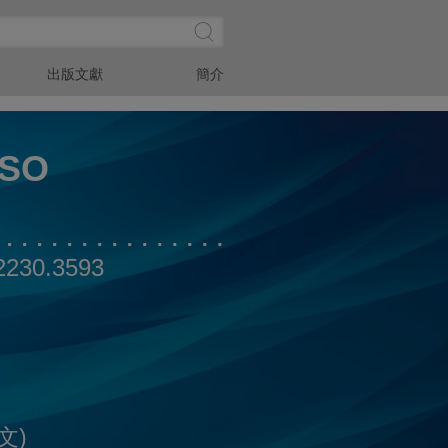
搜
Submit
尋
Site
Search
出版文獻
簡介
 SO
2230.3593
phanie.So@klgates.com
Card
文)