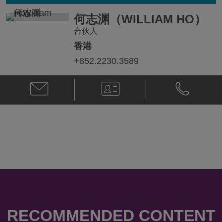
何志渊（WILLIAM HO）
合伙人
香港
+852.2230.3589
电
V-
Phone
子
Card
何
邮
志
件
渊
何
（William
志
Ho）
渊
@
（William
+852.2230.
Ho）
@
william.ho@klgates.com
RECOMMENDED CONTENT