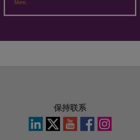
More.
保持联系
LinkedIn
Twitter
YouTube
Facebook
Instagram
/
Icon