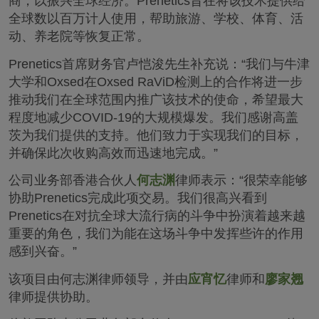
商，以振兴全球经济。Prenetics旨在将该技术提供给
全球数以百万计人使用，帮助旅游、学校、体育、活
动、养老院等恢复正常。
Prenetics首席财务官卢恺浚先生补充说：“我们与牛津
大学和Oxsed在Oxsed RaViD检测上的合作将进一步
推动我们在全球范围内推广该技术的使命，希望最大
程度地减少COVID-19的大规模爆发。我们感谢高盖
茨为我们提供的支持。他们致力于实现我们的目标，
并确保此次收购高效而迅速地完成。”
公司业务部香港合伙人
何志渊
律师表示：“很荣幸能够
协助Prenetics完成此项交易。我们很高兴看到
Prenetics在对抗全球大流行病的斗争中扮演着越来越
重要的角色，我们为能在这场斗争中发挥些许的作用
感到兴奋。”
该项目由何志渊律师领导，并由
应宵忆
律师和
廖家翘
律师提供协助。