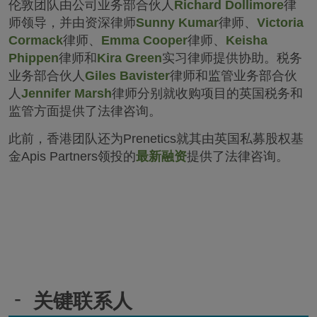
伦敦团队由公司业务部合伙人
Richard Dollimore
律
师领导，并由资深律师
Sunny Kumar
律师、
Victoria
Cormack
律师、
Emma Cooper
律师、
Keisha
Phippen
律师和
Kira Green
实习律师提供协助。税务
业务部合伙人
Giles Bavister
律师和监管业务部合伙
人
Jennifer Marsh
律师分别就收购项目的英国税务和
监管方面提供了法律咨询。
此前，香港团队还为Prenetics就其由英国私募股权基
金Apis Partners领投的
最新融资
提供了法律咨询。
-
关键联系人